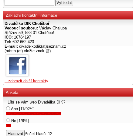
Základní kontaktní informace
Divadélko DIK Chotěboř
Vedoucí souboru:
Václav Chalupa
Střížov 59, 583 01 Chotěboř
IČO:
16784197
Tel:
602 662 423
E-mail:
divadelkodik(at)seznam.cz
(místo (at) vložte znak @)
...zobrazit další kontakty
Anketa
Líbí se vám web Divadélka DIK?
Ano [11/92%]
Ne [1/8%]
Počet hlasů: 12