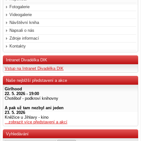
Fotogalerie
Videogalerie
Návštěvní kniha
Napsali o nás
Zdroje informací
Kontakty
Intranet Divadélka DIK
Vstup na Intranet Divadélka DIK
Naše nejblžší představení a akce
Girlhood
22. 5. 2026 - 19:00
Chotěboř - podkroví knihovny
A pak už tam nezbyl ani jeden
23. 5. 2026
Kněžice u Jihlavy - kino
...zobrazit více představení a akcí
Vyhledávání