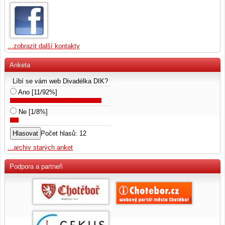
...zobrazit další kontakty
Anketa
Líbí se vám web Divadélka DIK?
Ano [11/92%]
Ne [1/8%]
Počet hlasů: 12
...archiv starých anket
Podpora a partneři