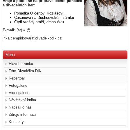
Hraje a podílí se na přípravě těchto pohádek
a divadelních her:
Pohádka O čertovi Koziášovi
Casanova na Duchcovském zámku
Čtyři vraždy stačí, drahoušku
E-mail:
(at) = @
jitka.cempirkova(at)divadelkodik.cz
Menu
Hlavní stránka
Tým Divadélka DIK
Repertoár
Fotogalerie
Videogalerie
Návštěvní kniha
Napsali o nás
Zdroje informací
Kontakty