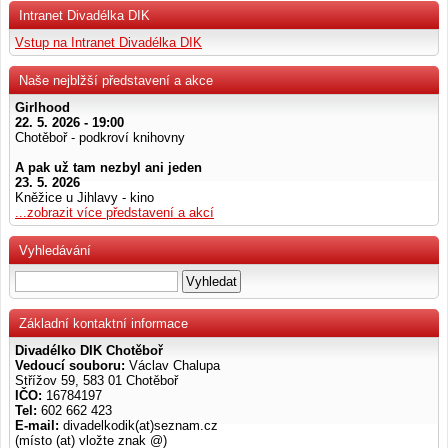
Intranet Divadélka DIK
Vstup na Intranet Divadélka DIK
Naše nejblžší představení a akce
Girlhood
22. 5. 2026 - 19:00
Chotěboř - podkroví knihovny
A pak už tam nezbyl ani jeden
23. 5. 2026
Kněžice u Jihlavy - kino
...zobrazit více představení a akcí
Vyhledávání
Základní kontaktní informace
Divadélko DIK Chotěboř
Vedoucí souboru:
Václav Chalupa
Střížov 59, 583 01 Chotěboř
IČO:
16784197
Tel:
602 662 423
E-mail:
divadelkodik(at)seznam.cz
(místo (at) vložte znak @)